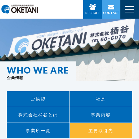
RECRUIT
CONTACT
WHO WE ARE
企業情報
ご挨拶
社是
株式会社桶谷とは
事業内容
事業所一覧
主要取引先