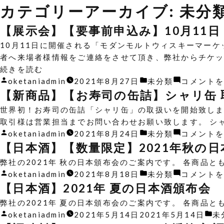
カテゴリーアーカイブ:
未分
【展示会】【要事前申込み】10月11日
10月11日に開催される「モダンモルトウィスキーマーケ
者へ来場者様情報をご連絡をさせて頂き、弊社からチケッ
“【展
続きを読む
示
投
カ
oketaniadmin
2021年8月27日
未分類
コメント
会】
稿
テ
【新商品】【お寿司の缶詰】シャリ缶 
【要
者:
ゴ
世界初！お寿司の缶詰「シャリ缶」の取扱いを開始致しまし
事
リ
取引様は営業担当までお問い合わせお願い致します。 シ
前
ー:
投
カ
oketaniadmin
2021年8月24日
未分類
コメント
申
稿
テ
【日本酒】【数量限定】2021年秋の
込
者:
ゴ
弊社の2021年 秋の日本頒布会のご案内です。 各商品
み】
リ
投
カ
oketaniadmin
2021年8月18日
未分類
コメント
10
ー:
稿
テ
【日本酒】2021年 夏の日本酒頒布会
月
者:
ゴ
11
弊社の2021年 夏の日本頒布会のご案内です。 各商品と
リ
日
投
カ
oketaniadmin
2021年5月14日
2021年5月14日
未
ー: