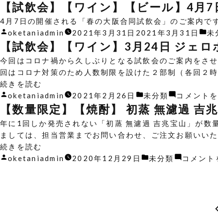
ー:
の
稿
テ
【試飲会】【ワイン】【ビール】4月7
者:
ゴ
4月7日の開催される「春の大阪合同試飲会」のご案内で
リ
投
カ
oketaniadmin
2021年3月31日
2021年3月31日
未
ー:
稿
テ
【試飲会】【ワイン】3月24日 ジェロ
者:
ゴ
今回はコロナ禍から久しぶりとなる試飲会のご案内をさせ
リ
回はコロナ対策のため人数制限を設けた２部制（各回２時間
ー:
“【試
続きを読む
飲
投
カ
oketaniadmin
2021年2月26日
未分類
コメント
会】
稿
テ
【数量限定】【焼酎】 初蒸 無濾過 吉
【ワ
者:
ゴ
年に1回しか発売されない「初蒸 無濾過 吉兆宝山」が数
イ
リ
ましては、担当営業までお問い合わせ、ご注文お願いいたし
ン】
ー:
“【数
続きを読む
3
量
投
カ
oketaniadmin
2020年12月29日
未分類
コメント
月
限
稿
テ
24
定】
者:
ゴ
日
【焼
リ
ジ
酎】
ー:
ェ
初