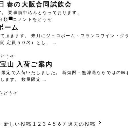
イ
奨
阪)
飲
日 春の大阪合同試飲会
日
開
ン】
POP)
会】
デ
す。 要事前申込みとなっております。
始)
4
【ワ
ィ
(【試
分類
コメントをどうぞ
月
イ
オ
飲
ボーム
13
ン】
ニ
会】
日
て頂きます。 来月にジェロボーム・フランスワイン・グ
【ビ
ー
【ワ
㈱
 定員５０名）とし、 …
ー
㈱)
イ
ヌ
ル】
ン】
ー
(【試
をどうぞ
4
【ビ
ヴ
飲
兆宝山 入荷ご案内
月
ー
ェ
会】
22
量限定で入荷いたしました。 新焼酎・無濾過ならではの味
ル】
ル・
【ワ
日
ます。 数量限定 …
4
セ
イ
春
月
レ
ン】
の
(【数
をどうぞ
7
ク
3
京
量
日
シ
月
都
限
春
ョ
24
合
定】
の
ン)
日
同
【焼
大
新しい投稿
1
2
3
4
5
6
7
過去の投稿
ジ
試
酎】