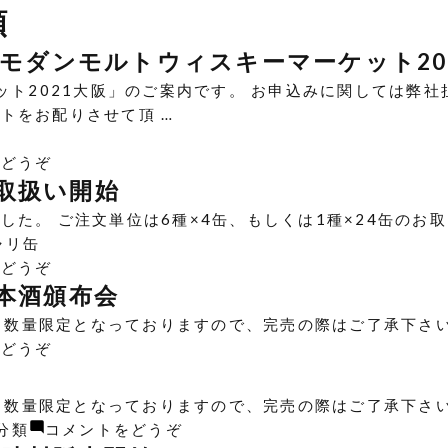
類
 モダンモルトウィスキーマーケット20
ット2021大阪」のご案内です。 お申込みに関しては弊
トをお配りさせて頂 …
(【展
をどうぞ
示
取扱い開始
会】
た。 ご注文単位は6種×4缶、もしくは1種×24缶のお
【要
ャリ缶
事
(【新
をどうぞ
前
商
日本酒頒布会
申
品】
とも数量限定となっておりますので、完売の際はご了承下さい
込
【お
(【日
をどうぞ
み】
寿
本
10
司
酒】
月
も数量限定となっておりますので、完売の際はご了承下さい。
の
【数
11
(【日
分類
コメントをどうぞ
缶
量