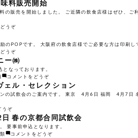
日
本
調味料販売開始
詰】
限
モ
酒】
シ
味料の販売を開始しました。 ご近隣の飲食店様はぜひ、ご利
定】
ダ
2021
ャ
2021
ン
年
リ
(【調
をどうぞ
年
モ
夏
缶
味
秋
ル
の
取
料】
の
励のPOPです。 大阪府の飲食店様でご必要な方は印刷し
ト
日
扱
MARBLE
日
(【掲
をどうぞ
ウ
本
い
ミ
本
示
ニー㈱
ィ
酒
開
ナ
酒
物】
ス
頒
申込となっております。
始)
ミ
頒
大
キ
布
(【試
類
コメントをどうぞ
八
布
阪
ー
会)
飲
ーヴェル・セレクション
幡
会)
府
マ
会】
筋
の試飲会のご案内です。 東京 4月6日 福岡 4月7日 名
マ
ー
【ワ
店
ス
ケ
イ
調
(【試
どうぞ
ク
ッ
ン】
味
飲
2日 春の京都合同試飲会
会
ト
4
料
会】
食
2021
。 要事前申込となります。
月
販
【ワ
推
大
(【試
分類
コメントをどうぞ
13
売