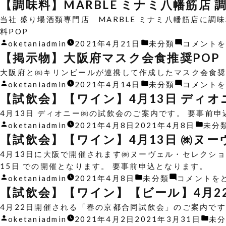
モ
稿
テ
【調味料】MARBLE ミナミ八幡筋店 
ダ
者:
ゴ
当社 盛り場酒類専門店 MARBLE ミナミ八幡筋店に調
ン
リ
料POP
モ
ー:
投
カ
oketaniadmin
2021年4月21日
未分類
コメント
ル
稿
テ
【掲示物】大阪府マスク会食推奨POP
ト
者:
ゴ
大阪府と㈱キリンビールが連携して作成したマスク会食奨
ウ
リ
投
カ
oketaniadmin
2021年4月14日
未分類
コメント
ィ
ー:
稿
テ
【試飲会】【ワイン】4月13日 ディオ
ス
者:
ゴ
キ
4月13日 ディオニー㈱の試飲会のご案内です。 要事前
リ
ー
投
カ
oketaniadmin
2021年4月8日
2021年4月8日
未分
ー:
マ
稿
テ
【試飲会】【ワイン】4月13日 ㈱ヌ
ー
者:
ゴ
4月13日に大阪で開催されます㈱ヌーヴェル・セレクション
ケ
リ
15日 での開催となります。 要事前申込となります。
ッ
ー:
投
カ
oketaniadmin
2021年4月8日
未分類
コメントを
ト
稿
テ
【試飲会】【ワイン】【ビール】4月2
2021
者:
ゴ
大
4月22日開催される「春の京都合同試飲会」のご案内です
リ
阪”
投
カ
oketaniadmin
2021年4月2日
2021年3月31日
未