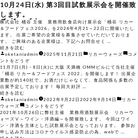
カテゴリーアーカイブ:
リカー
【出展企業募集】桶谷 リカー＆フードフ
【当社主催展示会】11月7日・8日 桶谷 リ
リカーウォーズ エピソードV 開催中止の
5月28日(火) 第4回目試飲展示会を開催致
10月24日(水) 第3回目試飲展示会を開催致
示会 リカーウォーズⅤ～ワイン・洋酒編
ェス2026
カー＆フードフェス 2022
お知らせ
します。
します。
ウォーズ
～
株式会社 桶谷 主催 業務用飲食店向け展示会「桶谷 リカー
＆フードフェス2026」を2026年4月21～22日に開催いたし
ます。 出展ご希望の企業様を募集させていただいておりま
す。 ご興味のある企業様は、下記へお問合せく …
“【出
続きを読む
展
投
カ
oketaniadmin
2025年11月21日
リカーウォーズ
コメ
企
稿
(【出
テ
ントをどうぞ
業
者:
展
ゴ
11月7日(月)・8日(火)に大阪 天満橋 OMMビルにて当社主催
募
企
リ
「桶谷 リカー＆フードフェス 2022」を開催します！ 出展企
集】
業
ー:
業数が約140社で、お酒だけじゃなくて、食品関係も多数の
桶
募
出展予定しております！ 毎回大好評 …
谷
“【当
集】
続きを読む
リ
社
投
桶
カ
oketaniadmin
2022年9月22日
2022年9月14日
リカー
カ
主
稿
谷
(【当
テ
ウォーズ
コメントをどうぞ
ー
催
者:
リ
社
ゴ
2021年10月26日に弊社主催 業務用酒類展示会 リカーウ
＆
展
カ
主
リ
ォーズⅤ～ワイン・洋酒編～を開催致します。 今回はワイ
フ
示
ー
催
ー:
ン・洋酒を主体とした試飲展示会となっております。 参加お
ー
会】
＆
展
申し込み方法はコロナウイルス感染防止の為、webで …
ド
11
“【展
フ
示