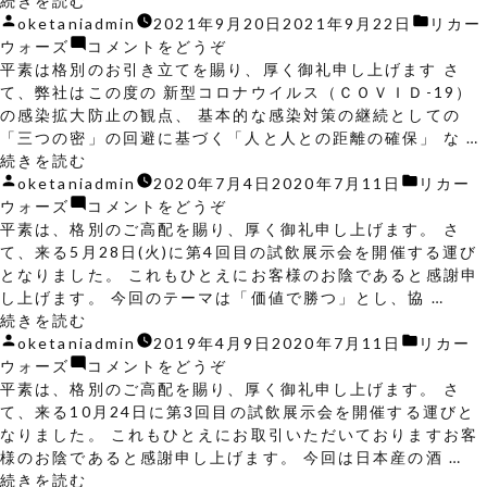
続きを読む
フ
月
示
投
ー
会】
カ
oketaniadmin
2021年9月20日
2021年9月22日
リカー
ェ
7
会】
稿
ド
11
(【展
テ
ウォーズ
コメントをどうぞ
ス
日・
10
者:
フ
月
示
ゴ
平素は格別のお引き立てを賜り、厚く御礼申し上げます さ
2026”
8
月
ェ
7
会】
リ
て、弊社はこの度の 新型コロナウイルス（ＣＯＶＩＤ-19）
の
日
26
ス
日・
10
ー:
の感染拡大防止の観点、 基本的な感染対策の継続としての
桶
日
2026)
8
月
「三つの密」の回避に基づく「人と人との距離の確保」 な …
谷
㈱
“リ
日
26
続きを読む
リ
桶
カ
投
桶
日
カ
oketaniadmin
2020年7月4日
2020年7月11日
リカー
カ
谷
ー
稿
谷
㈱
(リ
テ
ウォーズ
コメントをどうぞ
ー
業
ウ
者:
リ
桶
カ
ゴ
平素は、格別のご高配を賜り、厚く御礼申し上げます。 さ
＆
務
ォ
カ
谷
ー
リ
て、来る5月28日(火)に第4回目の試飲展示会を開催する運び
フ
用
ー
ー
業
ウ
ー:
となりました。 これもひとえにお客様のお陰であると感謝申
ー
酒
ズ
＆
務
ォ
し上げます。 今回のテーマは「価値で勝つ」とし、協 …
ド
類
エ
“5
フ
用
ー
続きを読む
フ
展
ピ
月
投
ー
酒
ズ
カ
oketaniadmin
2019年4月9日
2020年7月11日
リカー
ェ
示
ソ
28
稿
ド
類
エ
(5
テ
ウォーズ
コメントをどうぞ
ス
会
ー
日
者:
フ
展
ピ
月
ゴ
平素は、格別のご高配を賜り、厚く御礼申し上げます。 さ
2022”
リ
ド
(火)
ェ
示
ソ
28
リ
て、来る10月24日に第3回目の試飲展示会を開催する運びと
の
カ
V
第
ス
会
ー
日
ー:
なりました。 これもひとえにお取引いただいておりますお客
ー
開
4
2022)
リ
ド
(火)
様のお陰であると感謝申し上げます。 今回は日本産の酒 …
ウ
催
回
“10
カ
V
第
続きを読む