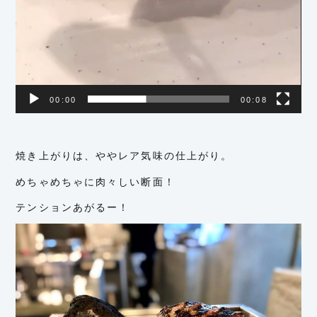
00:00
00:08
焼き上がりは、ややレア気味の仕上がり。
めちゃめちゃに肉々しい断面！
テンションあがるー！