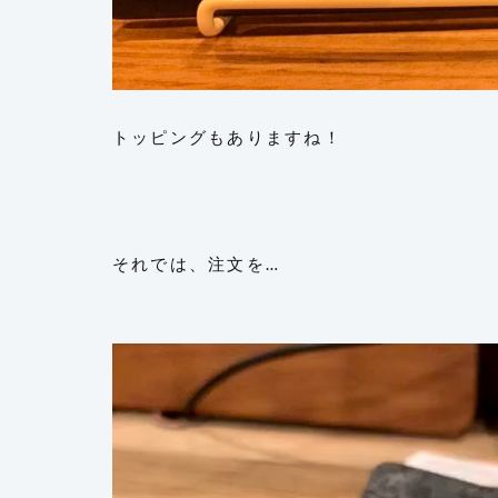
トッピングもありますね！
それでは、注文を…
動
画
プ
レ
ー
ヤ